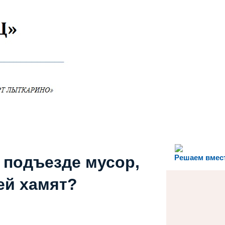
 подъезде мусор,
Решаем вмес
ей хамят?