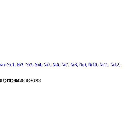
мах № 1, №2, №3, №4, №5, №6, №7, №8, №9, №10, №11, №12,
оквартирными домами