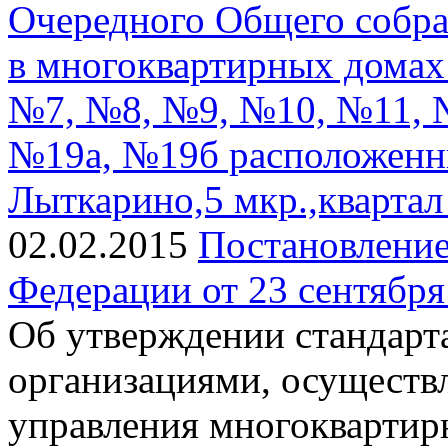
Очередного Общего собр
в многоквартирных домах
№7, №8, №9, №10, №11, 
№19а, №19б расположенных
Лыткарино,5 мкр.,квартал
02.02.2015
Постановление
Федерации от 23 сентября 
Об утверждении стандарт
организациями, осуществ
управления многокварти